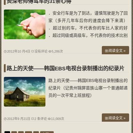
资深老师傅驾车的31条心得
．安全行车是为了到达，谨慎驾驶是为了回
家（多开几年车后你的速度会降下来滴）
．超过别的车，不代表你的车比人家的好
．超过同级或高级车，不代表你的技术比别
人高明； ．第一个从绿灯下蹿出去，不代
表在下一个路口你可以不排队； ．飙车与
阅读全文 »
2012年10 月4日
没有评论
5,286次
高速奔驰，可以迅速到达人生旅途的终点站
（已经有很多人到站了）； ．遇拥堵时，
路上的天使——韩国EBS电视台录制播出的纪录片
路上的天使——韩国EBS电视台录制播出的
纪录片（记贵州锦屏苗族山寨一个普通邮递
员的一次平常上班旅程）
阅读全文 »
2012年9 月21日
2 条评论
11,009次