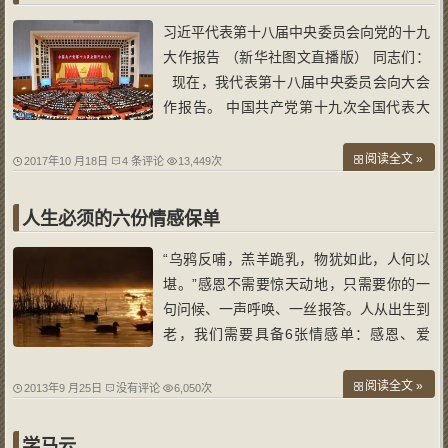
习近平代表第十八届中央委员会向党的十九
大作报告 （新华社图文直播版） 同志们：
现在，我代表第十八届中央委员会向大会
作报告。 中国共产党第十九次全国代表大
会，是在全面建成小康社会决胜阶段、中国
特色社会主义进入新时代的关键时期召开的
阅读全文 »
2017年10 月18日
4 条评论
13,449次
一次十分重要的大
人生必须的六份情感保单
“乌鸦反哺，羔羊跪乳，物犹如此，人何以
堪。”感恩不需要惊天动地，只需要你的一
句问候、一声呼唤、一丝报答。人从出生到
老，我们需要具备6张情感单：感恩、爱
心、责任、债务、养老和成就。保险规划人
生，在不同的阶段可以兼顾我们的使命。以
阅读全文 »
2013年9 月25日
没有评论
6,050次
一个成年人刚刚开始工作做为购买保险的起
点，我们可以用6张保险单来规划保险的轮
学马云