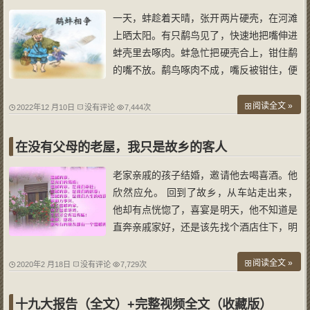
一天，蚌趁着天晴，张开两片硬壳，在河滩
上晒太阳。有只鹬鸟见了，快速地把嘴伸进
蚌壳里去啄肉。蚌急忙把硬壳合上，钳住鹬
的嘴不放。鹬鸟啄肉不成，嘴反被钳住，便
威胁蚌说：“好吧，你不松开壳就等着。今
天不下雨，明天不下雨，把你干死？”蚌毫
阅读全文 »
2022年12 月10日
没有评论
7,444次
不示弱地回敬说：“好吧，你的嘴已被我钳
住。今天拔不出，明天拔不出，把你饿死
在没有父母的老屋，我只是故乡的客人
老家亲戚的孩子结婚，邀请他去喝喜酒。他
欣然应允。 回到了故乡，从车站走出来，
他却有点恍惚了，喜宴是明天，他不知道是
直奔亲戚家好，还是该先找个酒店住下，明
天再赶过去？这是母亲过世后，他第一次返
乡。父亲早年就过世了，3年前，母亲也走
阅读全文 »
2020年2 月18日
没有评论
7,729次
了。办完母亲的丧事，他在县城的妹妹家小
住了几日。临别时，妹妹对他说：“哥，
十九大报告（全文）+完整视频全文（收藏版）