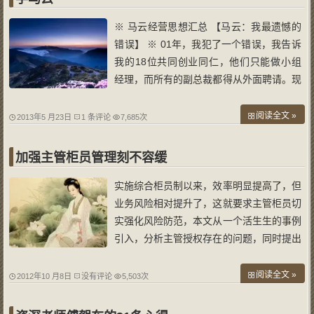
廓
※ 马云经营思想汇总 【马云：我最遗憾的
错误】 ※ 01年，我犯了一个错误，我告诉
我的18位共同创业同仁，他们只能做小组
经理，而所有的副总裁都得从外面聘请。现
在十年过去了，我从外面聘请的人才都走
了，而我之前曾怀疑过其能力的人都成了副
阅读全文 »
2013年5 月23日
1 条评论
7,685次
总或董事。我相信两个信条：态度比能力重
要，选择同样也比能力重要！ 【马云：不
加强主管柜员管理刻不容缓
能
实施综合柜员制以来，效率明显提高了，但
业务风险相对提升了，这就要求主管柜员切
实强化风险防范，本文从一个活生生的事例
引入，分析主管授权存在的问题，同时提出
了相应的对策，供同行共商榷。 荧屏在线
“一客户夫妇两人到宣化一网点取一笔15万
阅读全文 »
2012年10 月8日
没有评论
5,503次
定期存款，营业员看完后，经主管授权后进
行支取，可当营业员将123元的利息递给