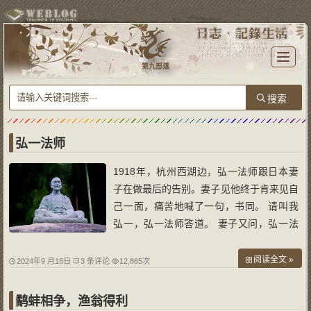
T
o
第九部落
g
g
l
e
n
a
v
i
g
a
弘一法师
t
i
o
1918年，杭州西湖边，弘一法师跟日本妻
n
子在做最后的告别。妻子见他终于肯来见自
己一面，痛苦地喊了一句，书同。 请叫我
弘一，弘一法师答道。 妻子又问，弘一法
师，请告诉我什么是爱？ 他回答，爱就是
慈悲。 妻子喃喃道:慈悲对世上，为何独独
阅读全文 »
2024年9 月18日
3 条评论
12,865次
伤我。 李叔同再不做声，把所有财产全部
留给妻子，乘船而去。 半世繁华半世僧，
鹬蚌相争，渔翁得利
世