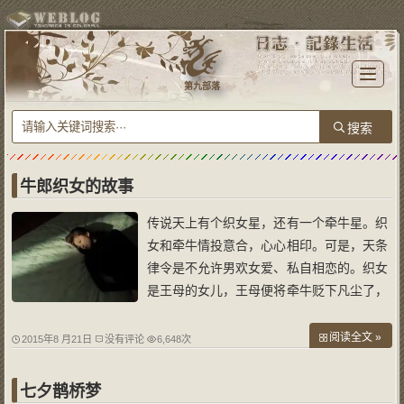
T
o
第九部落
g
g
l
e
n
a
v
i
g
a
牛郎织女的故事
t
i
o
传说天上有个织女星，还有一个牵牛星。织
n
女和牵牛情投意合，心心相印。可是，天条
律令是不允许男欢女爱、私自相恋的。织女
是王母的女儿，王母便将牵牛贬下凡尘了，
令织女不停地织云锦以作惩罚。 织女的工
作，便是用了一种神奇的丝在织布机上织出
阅读全文 »
2015年8 月21日
没有评论
6,648次
层层叠叠的美丽的云彩，随着时间和季节的
不同而变幻它们的颜色，这是“天衣”。
七夕鹊桥梦