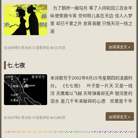
为了鹊桥一厢勾月 等了人间轮回三百余年
纵使笑拥今宵 奈何明儿各在天边 佳人入梦
里 却已千里之外 良宵易醒 只恨天河一线之
遥
阅读全文 »
2009年8 月26日
没有评论
3,575次
七.七夜
本诗歌写于2002年8月15号星期四的凌晨时
分。 《七七夜》 叶子是一片天 又是一线
河 天鹰难以飞越 天琴弹奏却无声 银河里的
泪水 是几千年来破碎的心愿 欢聚是千年
的等待 ——千年的痛 漫漫而又匆匆 来不及
问候 只有西边如刀的月牙 葡萄叶下无奈的
阅读全文 »
2007年8 月18日
没有评论
3,685次
眼神