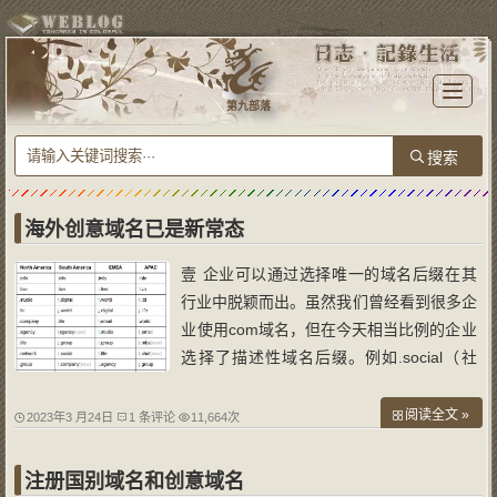
T
o
第九部落
g
g
l
e
n
a
v
i
g
a
海外创意域名已是新常态
t
i
o
壹 企业可以通过选择唯一的域名后缀在其
n
行业中脱颖而出。虽然我们曾经看到很多企
业使用com域名，但在今天相当比例的企业
选择了描述性域名后缀。例如.social（社
交）这样的域名后缀越来越受欢迎。这些类
型的域名允许用户展现更加真实的数字身
阅读全文 »
2023年3 月24日
1 条评论
11,664次
份，从而吸引潜在的新用户关注。 贰 在描
述性域名领域，
注册国别域名和创意域名