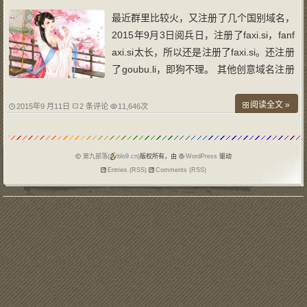
最近群里比较火，又注册了几个国别域名，
2015年9月3日阅兵日，注册了faxi.si，fanf
axi.si太长，所以还是注册了faxi.si。还注册
了goubu.li，即狗不理。 其他创意域名注册
了kaiLi.website凯里门户网，qdn.website
黔东南门户网，qdn.site黔东南门户网和dot
阅读全文 »
2015年9 月11日
2 条评论
11,646次
a.show刀塔秀。目前刀塔秀已经建站，主
机为国外主机，速度很慢，前期只
第九部落(
blo9.cn)
版权所有，由
WordPress
驱动
Entries (RSS)
Comments (RSS)