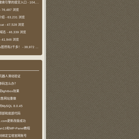
搜索引擎的提交入口
- 104,470 浏览
- 76,487 浏览
介绍
- 63,231 浏览
cat
- 47,528 浏览
m域名
- 46,339 浏览
- 41,946 浏览
日ip居然有2千多！
- 38,972 浏览
机器人滑动验证
移码怎么办？
ightbox效果
com出售网站重做
SQL 8.0.45
顶部和底部代码
ct.com更新改版成功
n13和WP-Panel教程
制绑定宝塔官网账号