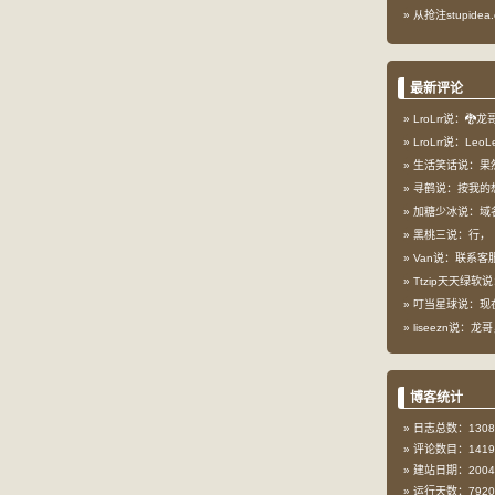
从抢注stupid
最新评论
LroLrr说：🐉
LroLrr说：Le
生活笑话说：果
寻鹤说：按我的想
加糖少冰说：域
黑桃三说：行，
Van说：联系客服
Ttzip天天绿软说
叮当星球说：现在这
liseezn说：龙
博客统计
日志总数：1308
评论数目：1419
建站日期：2004-
运行天数：7920