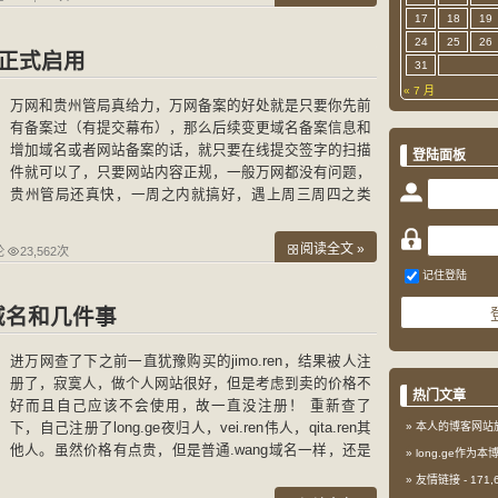
17
18
19
24
25
26
域名正式启用
31
« 7 月
万网和贵州管局真给力，万网备案的好处就是只要你先前
有备案过（有提交幕布），那么后续变更域名备案信息和
增加域名或者网站备案的话，就只要在线提交签字的扫描
登陆面板
件就可以了，只要网站内容正规，一般万网都没有问题，
贵州管局还真快，一周之内就搞好，遇上周三周四之类
的，当天提交就当天审核通过，真神速! 备案完成后，就
把
阅读全文 »
论
23,562次
记住登陆
际域名和几件事
进万网查了下之前一直犹豫购买的jimo.ren，结果被人注
册了，寂寞人，做个人网站很好，但是考虑到卖的价格不
热门文章
好而且自己应该不会使用，故一直没注册！ 重新查了
下，自己注册了long.ge夜归人，vei.ren伟人，qita.ren其
本人的博客网站
他人。虽然价格有点贵，但是普通.wang域名一样，还是
long.ge作为
很适合国人使用的，域名不要在意市场，以后互联网市场
友情链接
- 171
是