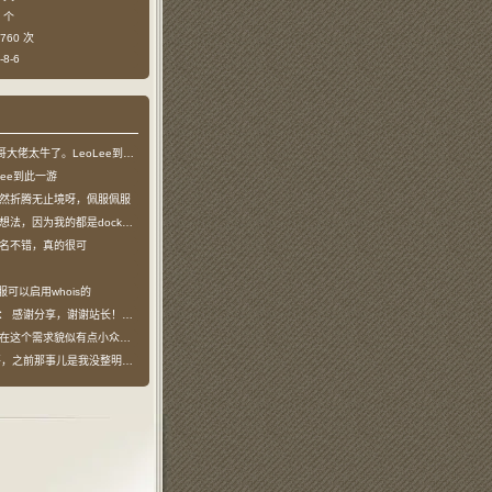
 个
760 次
8-6
哥大佬太牛了。LeoLee到此一游
Lee到此一游
然折腾无止境呀，佩服佩服
法，因为我的都是docker容器…
名不错，真的很可
服可以启用whois的
说：
感谢分享，谢谢站长！！已收藏
在这个需求貌似有点小众，不过工具类我也…
之前那事儿是我没整明白，搞个申请页…