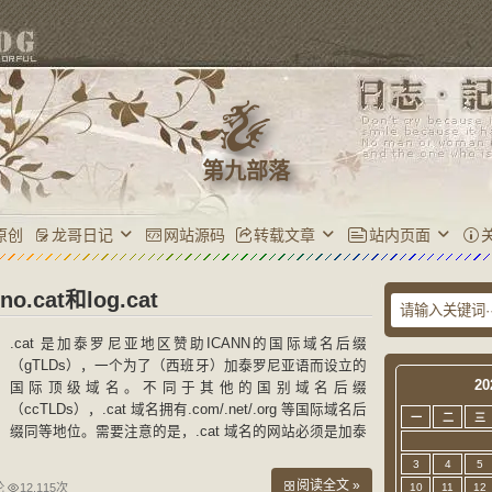
第九部落
原创
龙哥日记
网站源码
转载文章
站内页面
o.cat和log.cat
.cat 是加泰罗尼亚地区赞助ICANN的国际域名后缀
（gTLDs），一个为了（西班牙）加泰罗尼亚语而设立的
20
国际顶级域名。不同于其他的国别域名后缀
（ccTLDs），.cat 域名拥有.com/.net/.org 等国际域名后
一
二
三
缀同等地位。需要注意的是，.cat 域名的网站必须是加泰
罗尼亚语或和加泰罗尼亚文化有关。所以国别域名.cat可
3
4
5
以在国内提交备案
阅读全文 »
论
12,115次
10
11
12