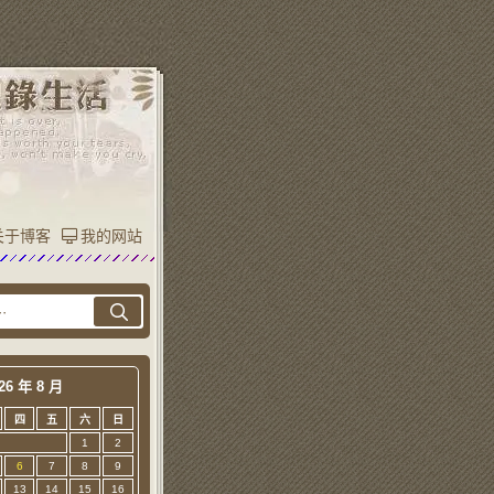
关于博客
我的网站
26 年 8 月
四
五
六
日
1
2
6
7
8
9
13
14
15
16