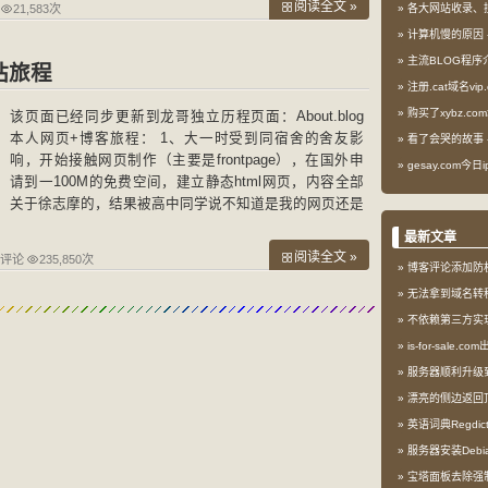
阅读全文 »
21,583次
各大网站收录、
计算机慢的原因
主流BLOG程序
站旅程
注册.cat域名vip.
购买了xybz.co
该页面已经同步更新到龙哥独立历程页面：About.blog
本人网页+博客旅程： 1、大一时受到同宿舍的舍友影
看了会哭的故事
响，开始接触网页制作（主要是frontpage），在国外申
gesay.com今
请到一100M的免费空间，建立静态html网页，内容全部
关于徐志摩的，结果被高中同学说不知道是我的网页还是
徐志摩的网页。。。。。，但是还是很高兴的，因为我真
最新文章
正地接
阅读全文 »
条评论
235,850次
博客评论添加防
无法拿到域名转
不依赖第三方实现l
is-for-sale.
服务器顺利升级到My
漂亮的侧边返回
英语词典Regdi
服务器安装Debia
宝塔面板去除强