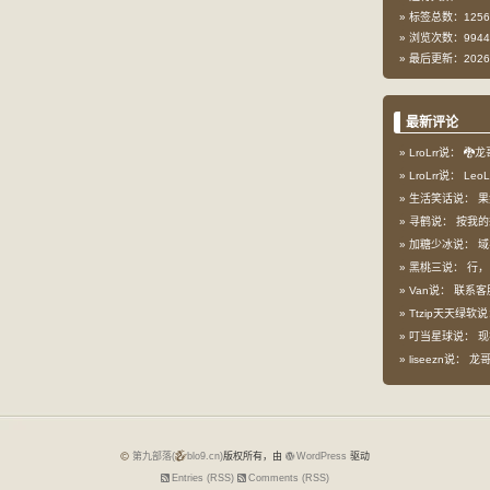
标签总数：1256
浏览次数：9944
最后更新：2026-
最新评论
LroLrr说：
🐉龙
LroLrr说：
Leo
生活笑话说：
果
寻鹤说：
按我的想
加糖少冰说：
域
黑桃三说：
行，
Van说：
联系客
Ttzip天天绿软
叮当星球说：
现
liseezn说：
龙哥，
第九部落(
blo9.cn)
版权所有，由
WordPress
驱动
Entries (RSS)
Comments (RSS)