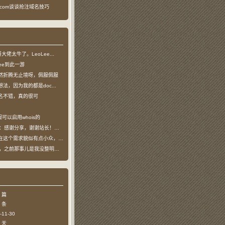
ea.com谈谈抢注域名技巧
龙哥大佬太牛了。LeoLee...
oLee到此一游
然折腾无止境呀，佩服佩服
法，因为我的都是doc...
名不错，真的很可
可以启用whois的
：感谢分享，谢谢站长！！已收藏
个需求貌似有点小众，不过...
哥，之前那事儿是我没整明白，...
 篇
 条
11-30
 天