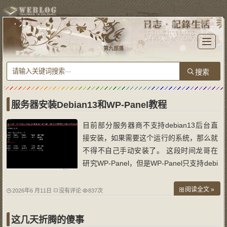
T
o
第九部落
g
g
l
e
n
a
v
i
g
a
服务器安装Debian13和WP-Panel教程
t
i
o
目前部分服务器商不支持debian13后台直
n
接安装，如果需要这个运行的系统，那么就
不得不自己手动安装了。 这段时间龙哥在
研究WP-Panel，但是WP-Panel只支持debi
an13版本以上，debian12可以安装，但是
后台运行会异常。所以就用蓝希云两台服务
阅读全文 »
2026年6 月11日
没有评论
837次
器测试安装。刚开始龙哥一直安装不成功，
最后在WP-Panel开发人奶爸的指导下，成
这几天折腾的傻事
功安