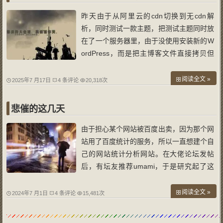
带
昨天由于从阿里云的cdn切换到无cdn解
析，同时测试一款主题，把测试主题同时放
在了一个服务器里，由于没使用安装新的W
ordPress，而是把主博客文件直接拷贝但
目录，然后修改数据库信息，同时主题目录
里删除了原主题，但是不知道为了，导致原
阅读全文 »
2025年7 月17日
4 条评论
20,318次
博客图片显示default主题不存在。 进了原
博客后台，把主题切换到原主题，提示成
悲催的这几天
功，
由于担心某个网站被百度出卖，因为那个网
站用了百度统计的服务，所以一直想建个自
己的网站统计分析网站。在大佬论坛发帖
后，有坛友推荐umami，于是研究起了这
个统计分析系统。 网上很多安装方法都试
过了，以失败告终。最后在群里大佬的指点
阅读全文 »
2024年7 月1日
4 条评论
15,481次
下，通过docker成功安装了umami，一切
不错，但是由于是docker，所以我不会修