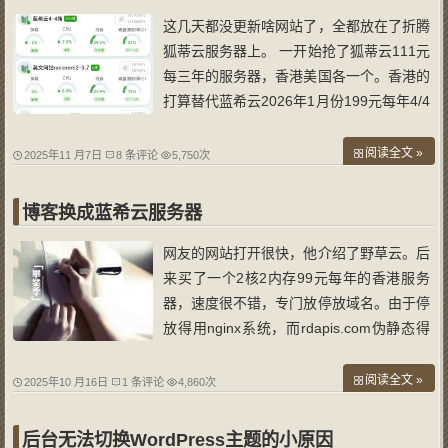
这几天都没更新啥网站了，全都放在了折腾
狐蒂云服务器上。 一开始抢了狐蒂云111元
每三年的服务器，香港美国各一个。香港的
打算替代蓝希云2026年1月份199元每年4/4
的服务器，这个服务器主要是拿来放long.g
e博客以外的几乎所有网站，所以我的要求
阅读全文 »
2025年11 月7日
8 条评论
5,750次
是速度快，不抽风。但是到晚上的话，香港
的各种抽风，平时经常网站打不开，需要
博客换成蓝希云服务器
网友的网站打开很快，他介绍了野草云。后
来买了一个2核2内存99元每年的香港服务
器，速度很不错，专门放停放域名。由于停
放得用nginx系统，而rdapis.com伪静态得
用apche系统，所以就把rdapis.com又迁回
蓝希云的4核4内存的服务器，通过it狗测试
阅读全文 »
2025年10 月16日
1 条评论
4,860次
野草云的服务器，ping100以内，后面综合
考虑，买了5核13内存的另外香港服务器，
后台无法切换WordPress主题的小原因