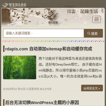
T
o
第九部落
g
g
l
e
n
a
v
i
g
a
rdapis.com 自动添加sitemap和自动缓存完成
t
i
o
两个功能对于我这种菜鸟来说还是很具有挑
n
战。还好有DeepSeek帮忙。 由于缓存成ht
ml纯静态，所以得尽量缩小原php页面的cs
s以及js大小，唯一的办法就是把css和js调
用。由于之前做的dns以及原源码里的价格
查询js里嵌套有php语言，所以不能直接拷
阅读全文 »
2025年10 月31日
没有评论
2,079次
贝到专门的js文件调用。最后用ai完美实
现。 一是增加缓存功能（同时支持手动在
后台无法切换WordPress主题的小原因
线