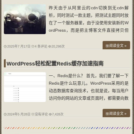
昨天由于从阿里云的cdn切换到无cdn解
析，同时测试一款主题，把测试主题同时放
在了一个服务器里，由于没使用安装新的W
ordPress，而是把主博客文件直接拷贝但
目录，然后修改数据库信息，同时主题目录
里删除了原主题，但是不知道为了，导致原
阅读全文 »
2025年7 月17日
4 条评论
20,298次
博客图片显示default主题不存在。 进了原
博客后台，把主题切换到原主题，提示成
WordPress轻松配置Redis缓存加速指南
功，
一、Redis是什么？ 首先，我们要了解一下
Redis是什么玩意儿。WordPress采用的是
动态数据库查询技术，也就是说，每当用户
访问你的网站的文章或页面时，都需要向数
据库发送一次查询命令，数据库再返回相应
的查询结果（不考虑任何缓存技术）。问题
阅读全文 »
2024年5 月28日
没有评论
7,428次
在于，当访问量激增时，这种频繁的数据库
查询会成为网站速度的绊脚石。如果你的