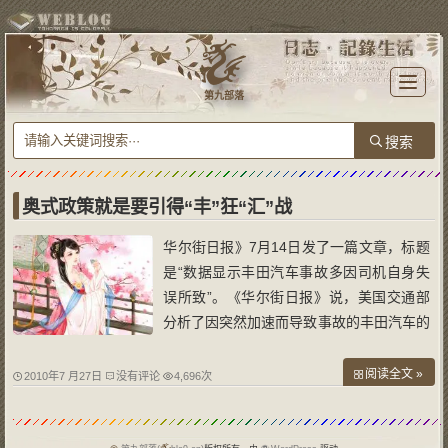
T
o
第九部落
g
g
l
e
n
a
v
i
g
a
奥式政策就是要引得“丰”狂“汇”战
t
i
o
华尔街日报》7月14日发了一篇文章，标题
n
是“数据显示丰田汽车事故多因司机自身失
误所致”。《华尔街日报》说，美国交通部
分析了因突然加速而导致事故的丰田汽车的
许多数据记录，调查发现，在汽车撞车的时
候，油门是开着的，没有踩刹车。这个结果
阅读全文 »
2010年7 月27日
没有评论
4,696次
显示，一些声称他们的丰田汽车失控的司机
在想踩刹车的时候，错误地踩上了加速器