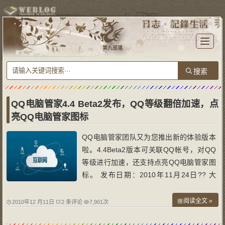
T
o
第九部落
g
g
l
e
n
a
v
i
g
a
QQ电脑管家4.4 Beta2发布，QQ等级翻倍加速，点
t
i
亮QQ电脑管家图标
o
n
QQ电脑管家团队又为您推出新的体验版本
啦。4.4Beta2版本可关联QQ帐号，对QQ
等级进行加速，还支持点亮QQ电脑管家图
标。 发布日期：2010年11月24日?? 大
小：23.3M 下载地址：http://dl_dir2.qq.co
m/invc/qqpcmgr/setup/QQPCMgr_Setup_
阅读全文 »
2010年12 月11日
2 条评论
7,901次
44_750.exe 1.新增QQ加速通道，快速提
升QQ等级； 2.支持点亮QQ图标，共同传