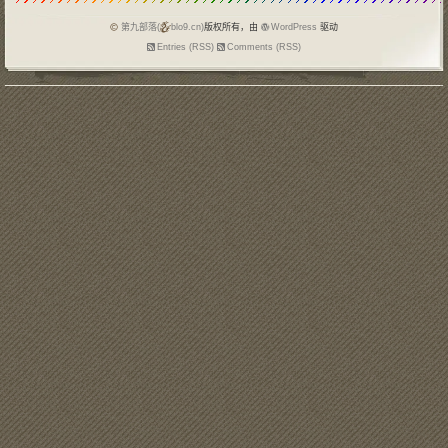
递安全理念。 1
第九部落(
blo9.cn)
版权所有，由
WordPress
驱动
Entries (RSS)
Comments (RSS)