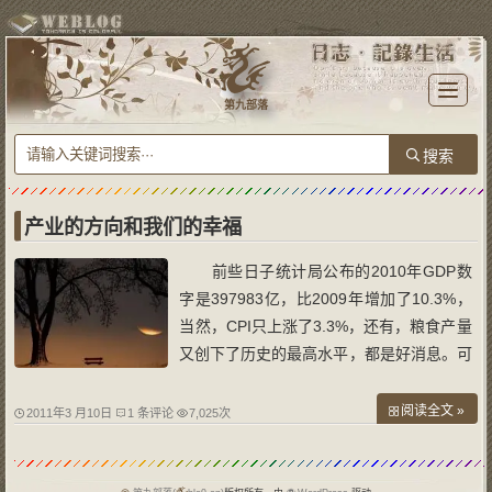
T
o
第九部落
g
g
l
e
n
a
v
i
g
a
产业的方向和我们的幸福
t
i
o
前些日子统计局公布的2010年GDP数
n
字是397983亿，比2009年增加了10.3%，
当然，CPI只上涨了3.3%，还有，粮食产量
又创下了历史的最高水平，都是好消息。可
是，各位幸福吗？有没有财富“被增长”的感
觉？我告诉你，我们的财富跑不过CPI，更
阅读全文 »
2011年3 月10日
1 条评论
7,025次
不要说GDP了。（下文摘自《郎咸平说：
我们的日子为什么这么难》） 不知道
大家发现