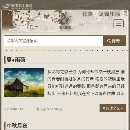
T
o
第九部落
g
g
l
e
n
a
v
i
g
a
夏●雨荷
t
i
o
多彩的花季已过 为何你却依然一枝独放 谁
n
的青春耐得过岁月的苍老 盛夏的夜晚里我
只能听到遥远的哭歌 那些即兴而来的已经
却步 一米开外的我在伞下以雨声作曲 以流
年作词 给寺里背手徘徊的比丘吟唱 你泛红
的面容需要这一场雨的洗礼 多少心事啊 化
阅读全文 »
2013年7 月13日
6 条评论
11,962次
为你滴滴欲坠的泪珠 在我悄然离去的脚步
里滑落清池
中秋月夜