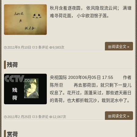
秋月含羞逐夜圆， 依风隐现流云间； 满塘
难寻荷花面， 小伞欲泪恨子莲。
阅读全文 »
2011年9 月10日
3 条评论
9,583次
残荷
央视国际 2003年06月05日 17:55 作者
陈所巨 再去那荷田，就只剩下一旋儿
叹息了。花开过，莲蓬采过，那些遮天蔽日
的青荷，也大都折戟沉沙，栽到泥水中了。
只有几茎残荷在秋风中坚守，不胜褴褛。人
说，荷老了，真的老了。“小荷才露尖尖角”
阅读全文 »
2011年2 月25日
3 条评论
12,067次
的时候，你为什么不来？“接天莲叶无穷
碧，映日荷花别样红”的时候，你
赏荷