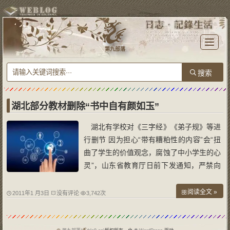
T
o
第九部落
g
g
l
e
n
a
v
i
g
a
湖北部分教材删除“书中自有颜如玉”
t
i
o
湖北有学校对《三字经》《弟子规》等进
n
行删节 因为担心“带有糟粕性的内容”会“扭
曲了学生的价值观念，腐蚀了中小学生的心
灵”，山东省教育厅日前下发通知，严禁向
学生“不加选择地”全文推荐《弟子规》、
《三字经》、《神童诗》等。这一消息引起
阅读全文 »
2011年1 月3日
没有评论
3,742次
社会各界关注和热议。而记者探访发现，此
前湖北省已有部分学校专门对《三字经》