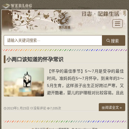
T
o
第九部落
g
g
l
e
n
a
v
i
g
a
小两口该知道的怀孕常识
t
i
o
【怀孕的最佳季节】5～7月是受孕的最佳
n
时间。准妈妈在5～7月怀孕，到来年的3～
5月生育，这样孩子出生正好跨过严寒，又
避开酷暑，婴儿的护理相对比较容易。且此
时正值春夏交替，各种水果、蔬菜比较充
足，将有利于预防各种疾病的发生。 怀孕
阅读全文 »
2013年1 月23日
没有评论
7,035次
的妈妈要吃这些水果】【柠檬】帮助钙吸
收，降血压、健脾开胃、祛暑安胎；【香
蕉】消