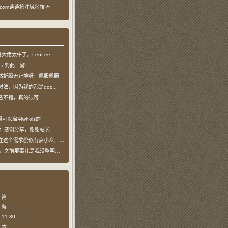
ea.com谈谈抢注域名技巧
龙哥大佬太牛了。LeoLee...
oLee到此一游
然折腾无止境呀，佩服佩服
法，因为我的都是doc...
名不错，真的很可
可以启用whois的
：感谢分享，谢谢站长！！已收藏
个需求貌似有点小众，不过...
哥，之前那事儿是我没整明白，...
 篇
 条
11-30
 天