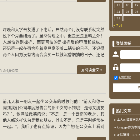
17
18
19
24
25
26
31
« 7 月
昨晚和大学舍友通了下电话，居然两个月没有联系就突然
说下个月要结婚了。虽然情理之中，但是更是意料之外！
人最怕遇到挫折，而更可怕的是挫折后的堕落和放纵。
登陆面板
还记得一起在宿舍吃着臭豆腐闷着二锅头的日子、还记得
两个人因为没有钱而合资买三块钱沉香烟抽的日子、还记
得一起打泡泡堂的日子、还记得因为他失恋了而陪他在那
阅读全文 »
论
4,942次
记住登陆
前几天和一朋友一起坐公交车的时候问他：“前天和你一
同到我们公司年度报告会的那个女的不错哦！是你女朋友
热门文章
吗？”，他满脸微笑的说：“不是，是一个云南的老乡，其
他人都这样认为是我女朋友，其实不是，只是平时经常在
本人的博客网站
一起。”，我听了也有点惊讶，因为当初在公交车上看到
long.ge作为
他们是那么的“亲密”。“那你应该有女朋友吧？”，“有啊，
友情链接
- 171