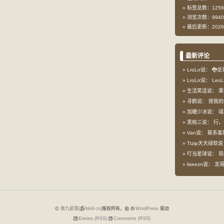
标签总数：1256
浏览次数：9940
最后更新：2026-
最新评论
LroLrr说：
🐉龙
LroLrr说：
Leo
生活笑话说：
果
寻鹤说：
按我的想
加糖少冰说：
域
黑桃三说：
行，
Van说：
联系客
Ttzip天天绿软
叮当星球说：
现
liseezn说：
龙哥，
第九部落(
blo9.cn)
版权所有，由
WordPress
驱动
Entries (RSS)
Comments (RSS)