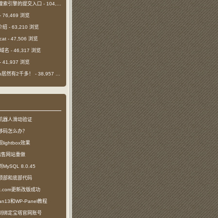
搜索引擎的提交入口
- 104,421 浏览
- 76,469 浏览
介绍
- 63,210 浏览
cat
- 47,506 浏览
m域名
- 46,317 浏览
- 41,937 浏览
日ip居然有2千多！
- 38,957 浏览
机器人滑动验证
移码怎么办？
ightbox效果
com出售网站重做
SQL 8.0.45
顶部和底部代码
ct.com更新改版成功
n13和WP-Panel教程
制绑定宝塔官网账号