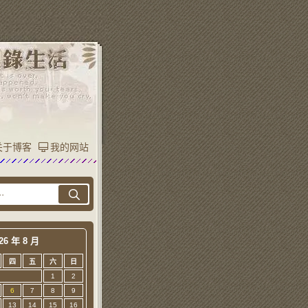
关于博客
我的网站
26 年 8 月
四
五
六
日
1
2
6
7
8
9
13
14
15
16