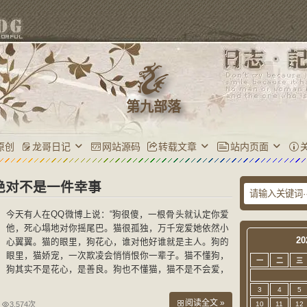
第九部落
原创
龙哥日记
网站源码
转载文章
站内页面
绝对不是一件幸事
今天有人在QQ微博上说：“狗很傻，一根骨头就认定你爱
他，死心塌地对你摇尾巴。猫很孤独，万千宠爱她依然小
20
心翼翼。猫的眼里，狗花心，谁对他好谁就是主人。狗的
眼里，猫娇宠，一次欺凌会悄悄恨你一辈子。猫不懂狗，
一
二
三
狗其实不是花心，是善良。狗也不懂猫，猫不是不会爱，
是不敢爱。猫狗如此，男女亦然。”人怎么能和猫狗相提
3
4
5
并
阅读全文 »
3,574次
10
11
12