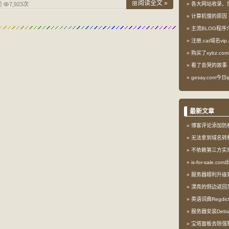
阅读全文 »
论
7,923次
各大网站收录、
计算机慢的原因
主流BLOG程序
注册.cat域名vip.
购买了xybz.co
看了会哭的故事
gesay.com今
最新文章
博客评论添加防
无法拿到域名转
不依赖第三方实现l
is-for-sale.
服务器顺利升级到My
漂亮的侧边返回
英语词典Regdi
服务器安装Debia
宝塔面板去除强