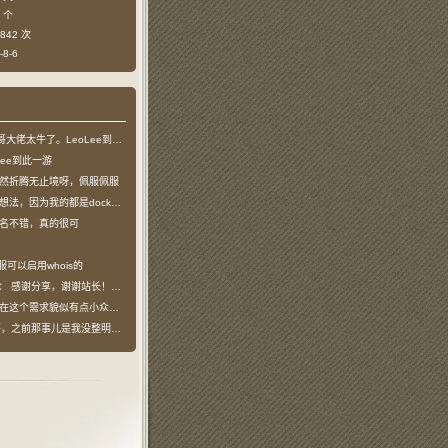
 个
842 次
8-6
哥大佬太牛了。LeoLee到此一游
Lee到此一游
然折腾无止境呀，佩服佩服
法，因为我的都是docker容器…
名不错，真的很可
服可以启用whois的
说：
感谢分享，谢谢站长！！已收藏
在这个需求貌似有点小众，不过工具类我也…
之前那事儿是我没整明白，搞个申请页…