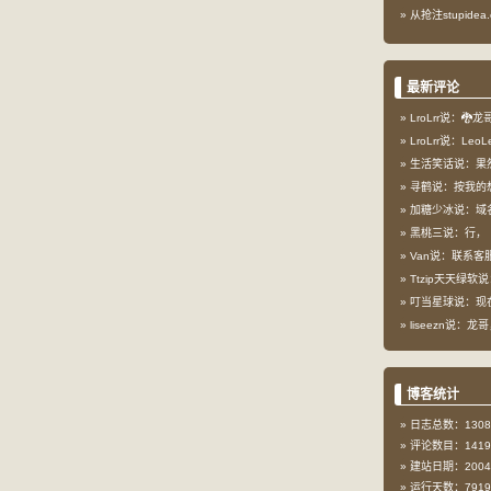
从抢注stupid
最新评论
LroLrr说：🐉
LroLrr说：Le
生活笑话说：果
寻鹤说：按我的想
加糖少冰说：域
黑桃三说：行，
Van说：联系客服
Ttzip天天绿软说
叮当星球说：现在这
liseezn说：龙
博客统计
日志总数：1308
评论数目：1419
建站日期：2004-
运行天数：7919