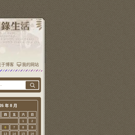
关于博客
我的网站
26 年 8 月
四
五
六
日
1
2
6
7
8
9
13
14
15
16