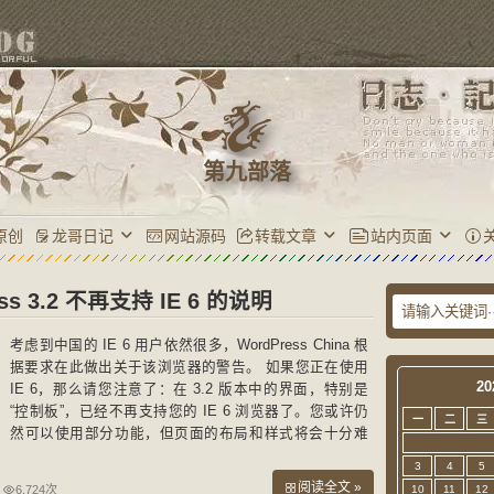
第九部落
原创
龙哥日记
网站源码
转载文章
站内页面
ss 3.2 不再支持 IE 6 的说明
考虑到中国的 IE 6 用户依然很多，WordPress China 根
据要求在此做出关于该浏览器的警告。 如果您正在使用
20
IE 6，那么请您注意了：在 3.2 版本中的界面，特别是
“控制板”，已经不再支持您的 IE 6 浏览器了。您或许仍
一
二
三
然可以使用部分功能，但页面的布局和样式将会十分难
看；一些功能甚至无法正常使用。 补充说明：这不会影
3
4
5
响到
阅读全文 »
6,724次
10
11
12