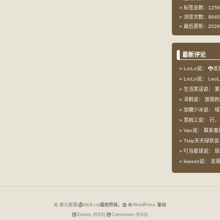
标签总数：1256
浏览次数：9940
最后更新：2026-
最新评论
LroLrr说：
🐉龙
LroLrr说：
Leo
生活笑话说：
果
寻鹤说：
按我的想
加糖少冰说：
域
黑桃三说：
行，
Van说：
联系客
Ttzip天天绿软
叮当星球说：
现
liseezn说：
龙哥，
第九部落(
blo9.cn)
版权所有，由
WordPress
驱动
Entries (RSS)
Comments (RSS)