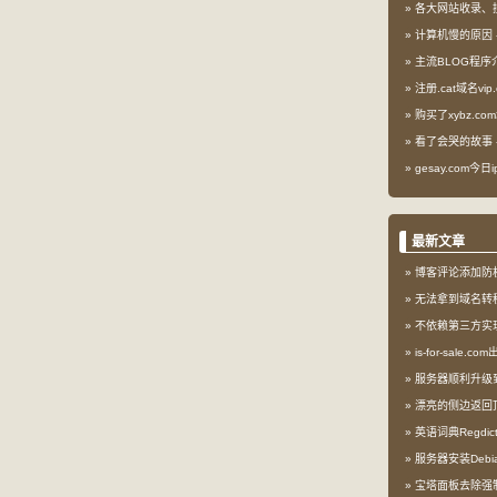
各大网站收录、
计算机慢的原因
主流BLOG程序
注册.cat域名vip.
购买了xybz.co
看了会哭的故事
gesay.com今
最新文章
博客评论添加防
无法拿到域名转
不依赖第三方实现l
is-for-sale.
服务器顺利升级到My
漂亮的侧边返回
英语词典Regdi
服务器安装Debia
宝塔面板去除强