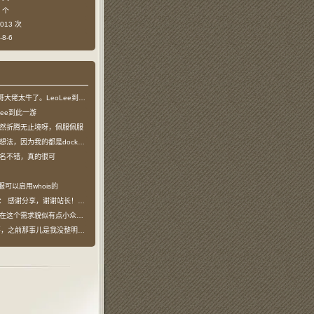
 个
013 次
8-6
哥大佬太牛了。LeoLee到此一游
Lee到此一游
然折腾无止境呀，佩服佩服
法，因为我的都是docker容器…
名不错，真的很可
服可以启用whois的
说：
感谢分享，谢谢站长！！已收藏
在这个需求貌似有点小众，不过工具类我也…
之前那事儿是我没整明白，搞个申请页…