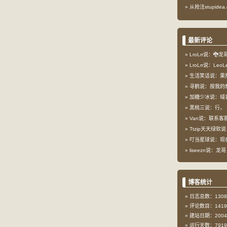
从抢注stupid
最新评论
LroLrr说：🐉
LroLrr说：Le
生活笑话说：果
寻鹤说：按我的想
加糖少冰说：域
黑桃三说：行，
Van说：联系客服
Ttzip天天绿软说
叮当星球说：现在这
liseezn说：龙
博客统计
日志总数：1308
评论数目：1419
建站日期：2004-
运行天数：7919