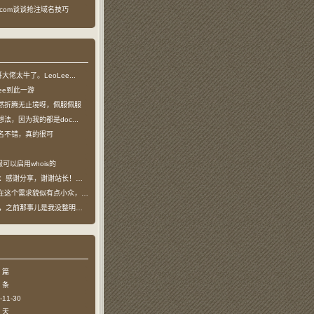
ea.com谈谈抢注域名技巧
龙哥大佬太牛了。LeoLee...
oLee到此一游
然折腾无止境呀，佩服佩服
法，因为我的都是doc...
名不错，真的很可
可以启用whois的
：感谢分享，谢谢站长！！已收藏
个需求貌似有点小众，不过...
哥，之前那事儿是我没整明白，...
 篇
 条
11-30
 天