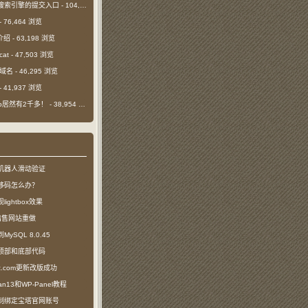
搜索引擎的提交入口
- 104,414 浏览
- 76,464 浏览
介绍
- 63,198 浏览
cat
- 47,503 浏览
m域名
- 46,295 浏览
- 41,937 浏览
日ip居然有2千多！
- 38,954 浏览
机器人滑动验证
移码怎么办？
ightbox效果
com出售网站重做
SQL 8.0.45
顶部和底部代码
ct.com更新改版成功
n13和WP-Panel教程
制绑定宝塔官网账号