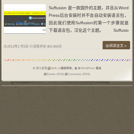
Suffusion 是一款国外的主题，并且从Word
Press后台安装时并不会自动安装语言包，
因此我们使用Suffusion的第一个步骤就是
下载语言包，汉化这个主题。 Suffusio
n安装完成后，可能一眼就看到上图的提
示，点击链接就可以下载后就可以挑选简体
阅读全文 »
2012年2 月3日
没有评论
6,066次
中文语言包下载。 汉化Suffusion最简单的
办法就是将语言包内文件解压至主题目录
第九部落(
blo9.cn)
版权所有，由
WordPress
驱动
Entries (RSS)
Comments (RSS)