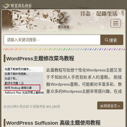
T
o
第九部落
g
g
l
e
n
a
v
i
g
a
WordPress主题修改菜鸟教程
t
i
o
此篇教程写给想个性化Wordpress主题又苦
n
于不知如何入手而到处求人的童鞋。 刚接
触Wordpress童鞋，可能都对丰富多彩、数
量众多的Wordpress主题非常感兴趣，在成
千上万各式各样的主题中苦苦寻觅自己中意
的，但最终会发现几乎没有一款主题能完全
阅读全文 »
2013年9 月25日
没有评论
5,160次
符合自己的心意，怎么办？只能自己动手
改，但又苦于对网页制作一无所知，只能望
WordPress Suffusion 高级主题使用教程
洋