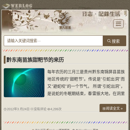
T
o
第九部落
g
g
l
e
n
a
v
i
g
a
黔东南苗族甜粑节的来历
t
i
o
每年农历的三月三是贵州黔东南锦屏县苗族
n
地区传统的“甜粑节”。传说是“引蛇出洞”而
又“避蛇咬”的一个节气。 所谓“引蛇出洞”，
是说蛇的冬眠期结束，春雷振大地，在洞里
冬眠一个冬天的蛇苏醒过来了，农历三月三
这天开始出洞。为此，三月三到来之前，苗
阅读全文 »
2012年3 月24日
没有评论
4,299次
族人家家户户上山采甜藤（又名狗屁藤），
将甜藤冲烂滤水泡糯米，将米磨成粉