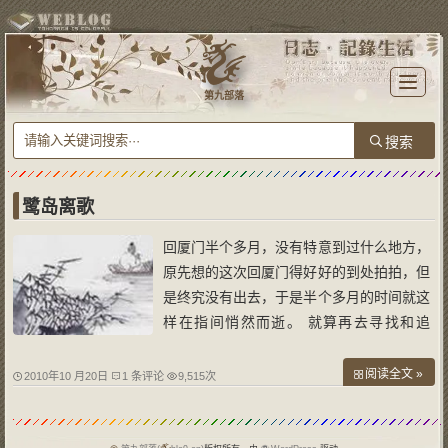
T
o
第九部落
g
g
l
e
n
a
v
i
g
a
鹭岛离歌
t
i
o
回厦门半个多月，没有特意到过什么地方，
n
原先想的这次回厦门得好好的到处拍拍，但
是终究没有出去，于是半个多月的时间就这
样在指间悄然而逝。 就算再去寻找和追
回，那海滨公园、白鹭洲边上的三叶梅已经
凋谢，那鼓浪屿栈道悬崖上的紫色牵牛花也
阅读全文 »
2010年10 月20日
1 条评论
9,515次
已过季节。只能在公交车的窗边和那百米之
外的风景打个照面，白鹭依旧雀舞，湖水