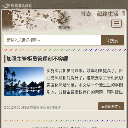
T
o
第九部落
g
g
l
e
n
a
v
i
g
a
加强主管柜员管理刻不容缓
t
i
o
实施综合柜员制以来，效率明显提高了，但
n
业务风险相对提升了，这就要求主管柜员切
实强化风险防范，本文从一个活生生的事例
引入，分析主管授权存在的问题，同时提出
了相应的对策，供同行共商榷。 荧屏在线
“一客户夫妇两人到宣化一网点取一笔15万
阅读全文 »
2012年10 月8日
没有评论
5,509次
定期存款，营业员看完后，经主管授权后进
行支取，可当营业员将123元的利息递给