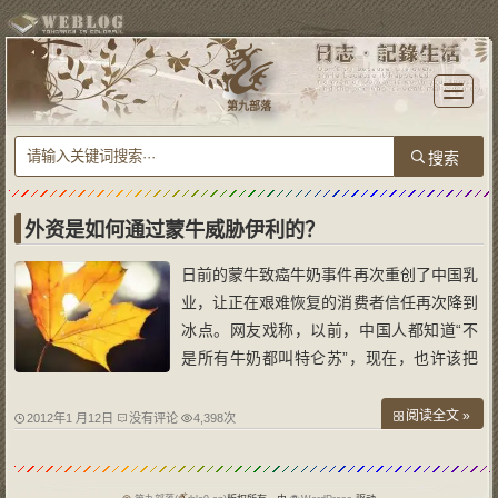
T
o
第九部落
g
g
l
e
n
a
v
i
g
a
外资是如何通过蒙牛威胁伊利的？
t
i
o
日前的蒙牛致癌牛奶事件再次重创了中国乳
n
业，让正在艰难恢复的消费者信任再次降到
冰点。网友戏称，以前，中国人都知道“不
是所有牛奶都叫特仑苏”，现在，也许该把
这句话改成，“只有致癌的牛奶才叫特仑
苏”。可以预见，在将来很长一段时间内，
阅读全文 »
2012年1 月12日
没有评论
4,398次
中国消费者宁可花几倍的高价钱买外国奶，
也不敢再相信国产奶，这对中国的乳制品企
业