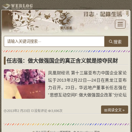
T
o
第九部落
g
g
l
e
n
a
v
i
g
a
任志强：做大做强国企的真正含义就是掠夺民财
t
i
o
凤凰财经讯 第十三届亚布力中国企业家论
n
坛于2013年2月22日—24日在黑龙江亚布
力召开。23日，华远地产董事长任志强在
“思想互动空间F:做大做强国企改革”分论坛
上表示，做大做强国企的真正含义就是掠夺
民财。 任志强说，十四大当时提出的是要
阅读全文 »
2013年2 月23日
没有评论
3,696次
走市场经济，建立市场经济框架，国有企业
做大做强是对市场经济的一个最大的破坏。
任