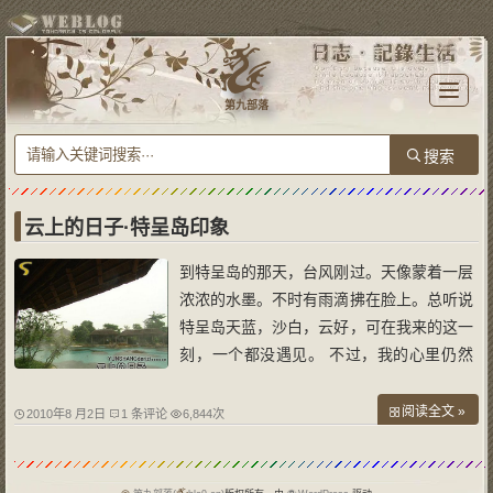
T
o
第九部落
g
g
l
e
n
a
v
i
g
a
云上的日子·特呈岛印象
t
i
o
到特呈岛的那天，台风刚过。天像蒙着一层
n
浓浓的水墨。不时有雨滴拂在脸上。总听说
特呈岛天蓝，沙白，云好，可在我来的这一
刻，一个都没遇见。 不过，我的心里仍然
充满期待。 来一个与世无争的岛。寻一份
桃花源的心情。画一幅与心有关的画。这便
阅读全文 »
2010年8 月2日
1 条评论
6,844次
是我此行的目的。晴天也好，雨天也罢，它
都是特呈岛。有着千百年历史的船板搭