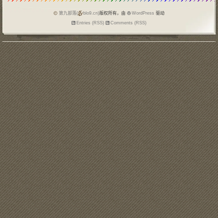
挡；QQ
第九部落(
blo9.cn)
版权所有，由
WordPress
驱动
Entries (RSS)
Comments (RSS)