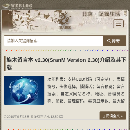
T
o
第九部落
g
g
l
e
n
a
v
i
g
a
旋木留言本 v2.30(SranM Version 2.30)介绍及其下
t
i
载
o
n
功能列表：支持UBB代码（可定制），表情
符号，头像选择，悄悄话；留言预览；留言
搜索；自定义网站名称、地址、管理员名
称、邮箱、管理密码、每页显示数、最大留
言字数等；可锁定留言本；可进行留言审
核；管理员可发布公告，可编辑留言和公
阅读全文 »
2010年6 月18日
没有评论
12,504次
告，可回复/编辑回复、删除留言；访问统
计功能；封锁IP；批量管理功能；广告阻