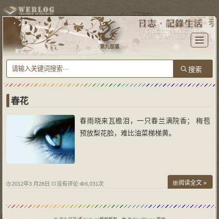
T
o
第九部落
g
g
l
e
n
a
v
i
g
a
春花
t
i
o
春雨晓来瓦檐泪，一只春兰满院香； 梅苞
n
预放梨花脸，难比油菜梯梯黄。
阅读全文 »
2012年3 月28日
没有评论
6,031次