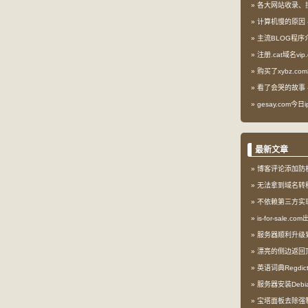
各大网站收录、
计算机慢的原因
主流BLOG程序
注册.cat域名vip.
购买了xybz.co
看了会哭的故事
gesay.com今
最新文章
博客评论添加防
无法拿到域名转
不依赖第三方实现l
is-for-sale.
服务器顺利升级到My
漂亮的侧边返回
英语词典Regdi
服务器安装Debia
宝塔面板去除强