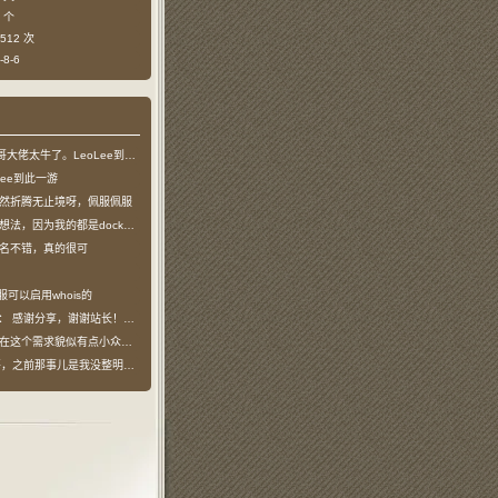
 个
512 次
8-6
哥大佬太牛了。LeoLee到此一游
Lee到此一游
然折腾无止境呀，佩服佩服
法，因为我的都是docker容器…
名不错，真的很可
服可以启用whois的
说：
感谢分享，谢谢站长！！已收藏
在这个需求貌似有点小众，不过工具类我也…
之前那事儿是我没整明白，搞个申请页…