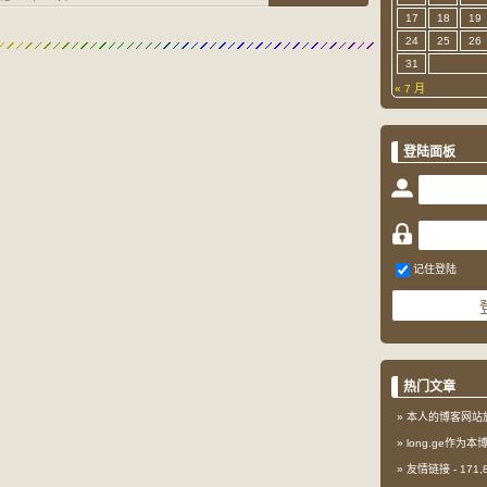
17
18
19
24
25
26
31
« 7 月
登陆面板
记住登陆
热门文章
本人的博客网站
long.ge作为
友情链接
- 171