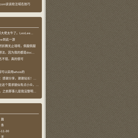
ea.com谈谈抢注域名技巧
龙哥大佬太牛了。LeoLee...
oLee到此一游
然折腾无止境呀，佩服佩服
法，因为我的都是doc...
名不错，真的很可
可以启用whois的
：感谢分享，谢谢站长！！已收藏
个需求貌似有点小众，不过...
哥，之前那事儿是我没整明白，...
 篇
 条
11-30
 天