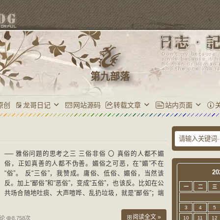
第九部落
原创
龙哥日记
网站源码
转载文章
站内页面
── 雅俗问题的思考之三 三俗非俗 〇 真俗的人都不媚
俗，正如真善的人都不伪善。媚俗之可恶，在“媚”不在
20
“俗”。 反“三俗”，我赞成。庸俗、低俗、媚俗，当然该
反。加上“鄙俗”和“恶俗”，变成“五俗”，也该反。比如在公
一
二
三
共场合随地吐痰、大声喧哗、乱扔垃圾，就是“鄙俗”；端
架子、摆排场、打官腔、拍马屁，则是“恶俗”。这些，都
3
4
5
应
阅读全文 »
评论
8,758次
10
11
12