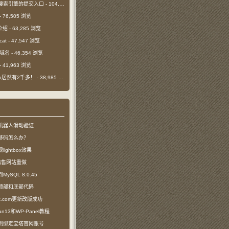
搜索引擎的提交入口
- 104,562 浏览
- 76,505 浏览
介绍
- 63,285 浏览
cat
- 47,547 浏览
m域名
- 46,354 浏览
- 41,963 浏览
日ip居然有2千多！
- 38,985 浏览
机器人滑动验证
移码怎么办？
ightbox效果
com出售网站重做
SQL 8.0.45
顶部和底部代码
ct.com更新改版成功
n13和WP-Panel教程
制绑定宝塔官网账号