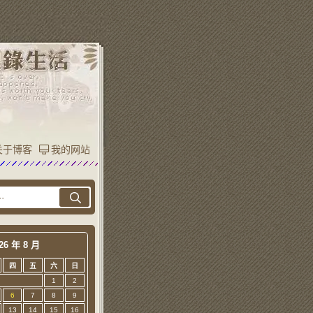
关于博客
我的网站
26 年 8 月
四
五
六
日
1
2
6
7
8
9
13
14
15
16