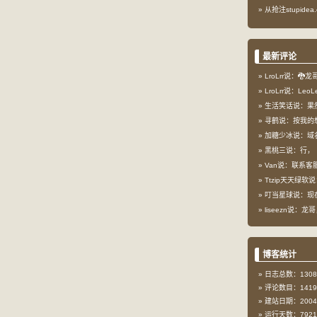
从抢注stupid
最新评论
LroLrr说：🐉
LroLrr说：Le
生活笑话说：果
寻鹤说：按我的想
加糖少冰说：域
黑桃三说：行，
Van说：联系客服
Ttzip天天绿软说
叮当星球说：现在这
liseezn说：龙
博客统计
日志总数：1308
评论数目：1419
建站日期：2004-
运行天数：7921