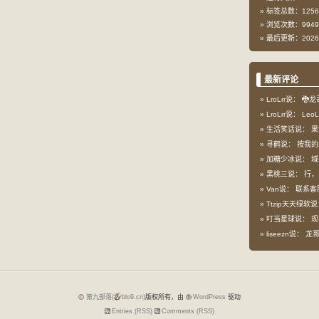
标签总数：1256
浏览次数：9949
最后更新：2026-
最新评论
LroLrr说：
🐉龙
LroLrr说：
Leo
生活笑话说：
果
寻鹤说：
按我的想
加糖少冰说：
域
黑桃三说：
行，
Van说：
联系客
Ttzip天天绿软
叮当星球说：
现
liseezn说：
龙哥，
第九部落(
blo9.cn)
版权所有，由
WordPress
驱动
Entries (RSS)
Comments (RSS)