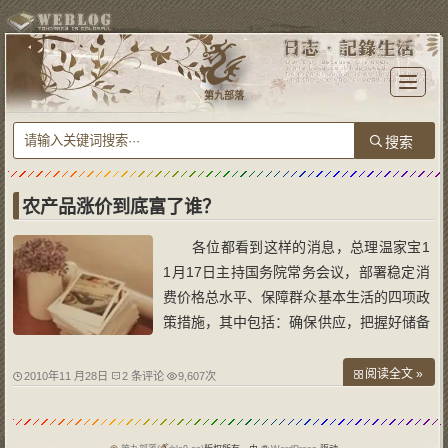
T
o
第九部落
g
g
l
e
n
a
v
i
g
a
农产品涨价到底富了谁？
t
i
o
各位都看到这样的消息，总理温家宝1
n
1月17日主持国务院常务会议，部署稳定消
费价格总水平、保障群众基本生活的四项政
策措施，其中包括：确保供应，把握好储备
粮油糖投放力度；完善补贴，对低收入人群
发放价格临时补贴；增强调控，必要时对重
阅读全文 »
2010年11 月28日
2 条评论
9,607次
要的生活必需品和生产资料实行价格临时干
预；加强监管，整顿主要农产品收购秩序