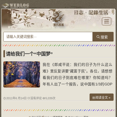
T
o
第九部落
g
g
l
e
n
a
v
i
g
a
请给我们一个“中国梦”
t
i
o
我在《郎咸平说：我们的日子为什么这么
n
难》里反复讲要“藏富于民”。各位，请想想
看我们的日子到底难在哪里？你知道吗？
年有人出了一个报告，说中国有1/3的GDP
是隐性收入，数字高达9.26万亿。你能想象
到的灰色收入可能都在里面。“夜总会小姐
阅读全文 »
2011年6 月14日
没有评论
5,039次
唱个歌也能创收好几倍”，我们是这么看问
题的，你知道吗？各位想想看，一个社会如
果