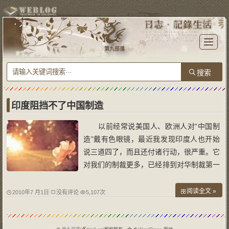
T
o
第九部落
g
g
l
e
n
a
v
i
g
a
印度阻挡不了中国制造
t
i
o
以前经常说美国人、欧洲人对“中国制
n
造”戴有色眼镜，最近我发现印度人也开始
说三道四了，而且还付诸行动，很严重。它
对我们的制裁更多，已经排到对华制裁第一
的国家了。我们把目光放到印度身上，就会
发现印度太有意思了，而且国人对于印度的
阅读全文 »
2010年7 月1日
没有评论
5,107次
了解太少，对印度的误解太多。各位可以看
一看《印度来了》和《占领印度市场》。