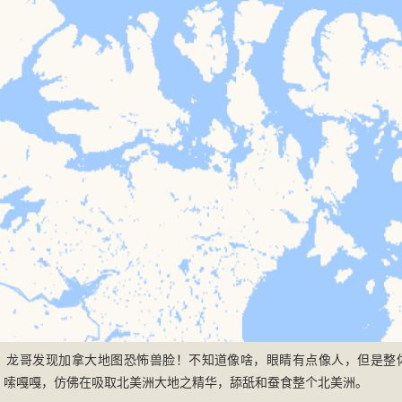
18日，龙哥发现加拿大地图恐怖兽脸！不知道像啥，眼睛有点像人，但是
。嗦嘎嘎，仿佛在吸取北美洲大地之精华，舔舐和蚕食整个北美洲。