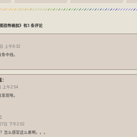
图恐怖兽脸》有3 条评论
日 上午8:32
有条中线。
道：
日 上午2:54
没发现啥。
：
27日 下午2:02
？怎么感官这么差啊。。。