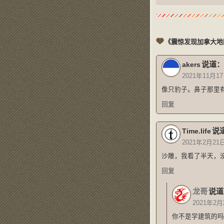
《震惊发现加拿大地
说道：
akers
2021年11月17
像只豹子。鼻子那里
回复
说
Time.life
2021年2月21
沙雕，我看了半天，
回复
龙哥
说道
2021年2月
你不是学建筑的吗