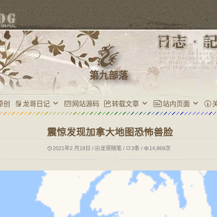
第九部落
原创
龙哥日记
网站源码
转载文章
站内页面
震惊发现加拿大地图恐怖兽脸
2021年2 月18日
/
龙哥随笔
/
3条
/
14,869次