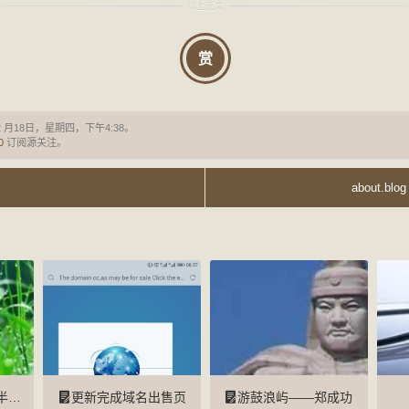
赏
2 月18日，星期四，下午4:38。
0
订阅源关注。
about.
？
更新完成域名出售页
游鼓浪屿——郑成功