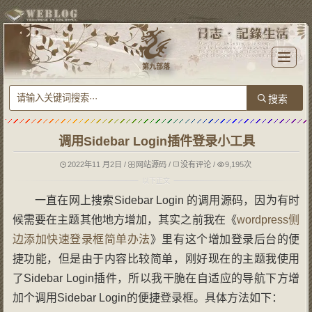
T
o
第九部落
g
g
l
e
n
a
v
i
g
调用Sidebar Login插件登录小工具
a
t
i
o
2022年11 月2日
/
网站源码
/
没有评论
/
9,195次
n
一直在网上搜索Sidebar Login 的调用源码，因为有时
候需要在主题其他地方增加，其实之前我在《
wordpress侧
边添加快速登录框简单办法
》里有这个增加登录后台的便
捷功能，但是由于内容比较简单，刚好现在的主题我使用
了Sidebar Login插件，所以我干脆在自适应的导航下方增
加个调用Sidebar Login的便捷登录框。具体方法如下：