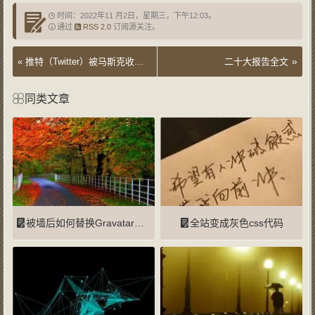
时间：2022年11 月2日，星期三，下午12:03。
通过
RSS 2.0
订阅源关注。
»
«
推特（Twitter）被马斯克收购的影响
二十大报告全文
同类文章
被墙后如何替换Gravatar头像默认服务器
全站变成灰色css代码