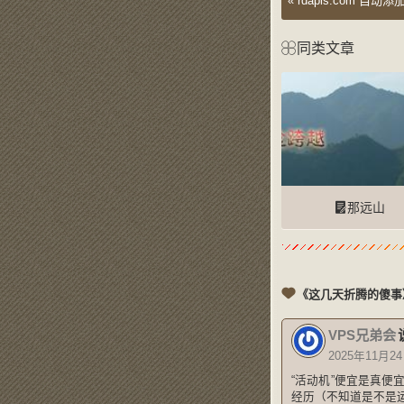
«
rdapis.com 自动
同类文章
那远山
《这几天折腾的傻事
VPS兄弟会
2025年11月24
“活动机”便宜是真便
经历（不知道是不是运