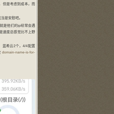
务器，但是考虑到成本，而
就当是安慰吧。
是他们的ip经常会遇
但是速度总感觉比不上野
，蓝希云2个，4/4配置
放
domain-name-is-for-