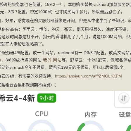
洛杉矶的服务器也在促销，159.2一年，本想购买替换racknerd那款服
210元，3/3.7配置，带宽1000M）也才购买两个多月，所以最后忍住了。
情，好累，感觉现在购买服务器就像是开闷。但是从中也学到了些知识，
器供应商有：阿里云，恒创，狗云，衡天，衡天用得最久，速度还不错，就
网这段时间总是打不开。狗云的香港机用了几个月，说是1000M网络，
以就在大佬论坛发帖卖了。
务器4/8配置，放一个网站，racknerd有一个3/3.7配置，放英文网站
e
，8/8的放折腾的网站
我的.网站
等，野草云一个2/2配置，做域名停
动的virmach今年不续费，蓝希云199元的不续费，所以以后保留5个。
云的aff，有需要的欢迎支持：
https://lanxiyun.com/aff/ZMGLKXPM
（蓝希云合集那款到期不续费）：