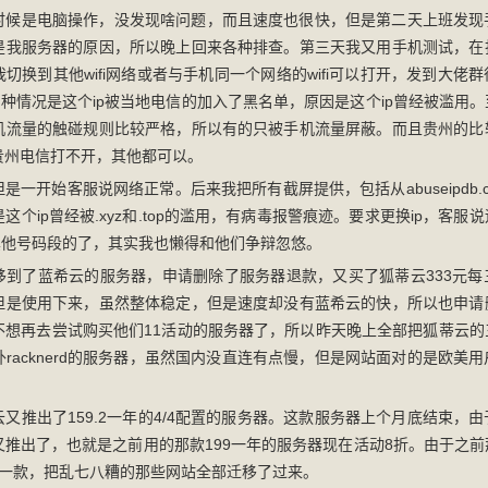
时候是电脑操作，没发现啥问题，而且速度也很快，但是第二天上班发现
是我服务器的原因，所以晚上回来各种排查。第三天我又用手机测试，在
切换到其他wifi网络或者与手机同一个网络的wifi可以打开，发到大佬
，说这种情况是这个ip被当地电信的加入了黑名单，原因是这个ip曾经被滥用
机流量的触碰规则比较严格，所以有的只被手机流量屏蔽。而且贵州的比
贵州电信打不开，其他都可以。
一开始客服说网络正常。后来我把所有截屏提供，包括从abuseipdb.com和vi
这个ip曾经被.xyz和.top的滥用，有病毒报警痕迹。要求更换ip，客
其他号码段的了，其实我也懒得和他们争辩忽悠。
移到了蓝希云的服务器，申请删除了服务器退款，又买了狐蒂云333元每
但是使用下来，虽然整体稳定，但是速度却没有蓝希云的快，所以也申请
不想再去尝试购买他们11活动的服务器了，所以昨天晚上全部把狐蒂云的
racknerd的服务器，虽然国内没直连有点慢，但是网站面对的是欧美
又推出了159.2一年的4/4配置的服务器。这款服务器上个月底结束，
又推出了，也就是之前用的那款199一年的服务器现在活动8折。由于之
的这一款，把乱七八糟的那些网站全部迁移了过来。