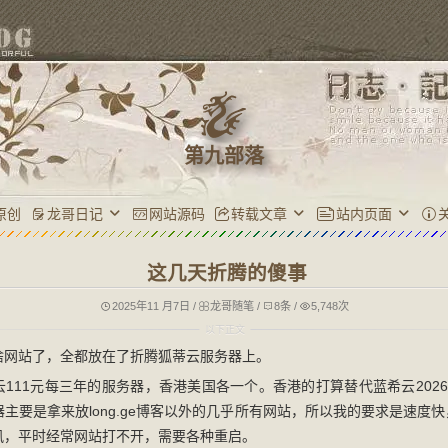
第九部落
原创
龙哥日记
网站源码
转载文章
站内页面
这几天折腾的傻事
2025年11 月7日
/
龙哥随笔
/
8条
/
5,748次
啥网站了，全都放在了折腾狐蒂云服务器上。
111元每三年的服务器，香港美国各一个。香港的打算替代蓝希云2026年1
主要是拿来放long.ge博客以外的几乎所有网站，所以我的要求是速度
风，平时经常网站打不开，需要各种重启。