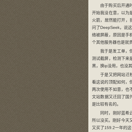
由于购买后开通
开始我没在意，以为
火箭，居然能打开，我
问了DeepSeek
络被屏蔽，原因是手
个其他服务器也是就
我于是发工单，但是
测试截屏，检测下来是
黑，换ip没用，也没
于是又把网站迁
看这说的顶配如何，
两次使用不如意，也
文站数据又迁回了国外
是比较有名的。
同时，刚好蓝希云
所以没买。刚好今天
又买了159.2一年