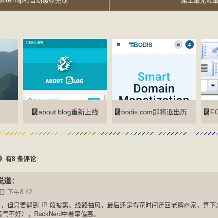
添加sitemap和自动缓存完成
屎上最无赖最
about.blog重新上线
bodis.com即将退出历史舞台
FC
》有8 条评论
说道：
日 下午8:42
宜，但只要遇到 IP 段被黑、线路抽风，最后还是得花时间迁回老牌商家，算
气不好），RackNerd中着率偏高。