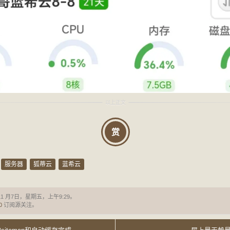
赏
服务器
狐蒂云
蓝希云
11 月7日，星期五，上午9:29。
0
订阅源关注。