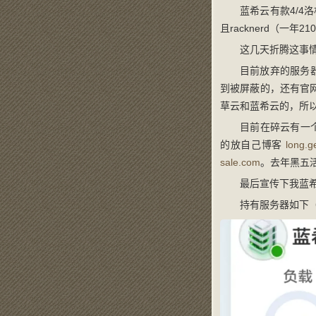
蓝希云有款4/4
且racknerd（一年
这几天折腾这事
目前放弃的服务
到被屏蔽的，还有官
草云和蓝希云的，所
目前在碎云有一个服
的放自己博客
long.g
sale.com
。去年黑五活
最后宣传下我蓝希
持有服务器如下