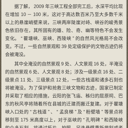
据了解， 2009 年三峡工程全部完工后，水深平均比现
在增加 10 － 100 米，这对于高达数百米乃至大多数千米
以上的悬崖峭壁来说，三峡两岸陡崖对峙、峡谷的峻秀景
色依旧存在，其所固有的雄、险、奇、幽等特色不会发生
变化。 “ 瞿塘峡、巫峡、西陵峡 ” 的自然风光格局不会改
变。不过，一些自然景观和 39 处定级保护的文物古迹仍将
会被淹没。
其中全淹没的自然景观 9 处、人文景观 16 处，半淹没
的自然景观 6 处、人文景观 8 处；涉及一级景点 16 处、二
级景点 11 处、三级景点 12 处，一些古栈道和诸多石刻也
将被淹没。为了保护和抢救三峡文物和古迹，国家已制定
并采取了相应的措施，云阳的张飞庙、秭归的屈原祠、巴
东的秋风亭将随着所在县城的迁建而搬迁复建。对于瞿塘
峡入口处的 “ 古栈道 ” 、 “ 孟良梯 ” 及 “ 粉壁墙 ” 等景点将
移刻至 175 米高度以上，对于巫峡的 “ 孔明碑 ” 和西陵峡
的众多石刻，将通过拓片、拍照、另选悬壁重新凿刻或者