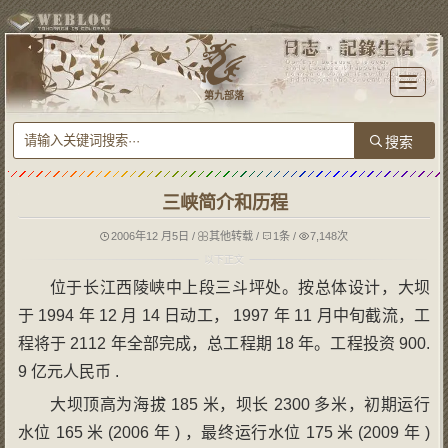
T
o
第九部落
g
g
l
e
n
a
v
i
g
三峡简介和历程
a
t
i
o
2006年12 月5日
/
其他转载
/
1条
/
7,148次
n
位于长江西陵峡中上段三斗坪处。按总体设计，大坝
于 1994 年 12 月 14 日动工， 1997 年 11 月中旬截流，工
程将于 2112 年全部完成，总工程期 18 年。工程投资 900.
9 亿元人民币 .
大坝顶高为海拔 185 米，坝长 2300 多米，初期运行
水位 165 米 (2006 年 ) ，最终运行水位 175 米 (2009 年 )