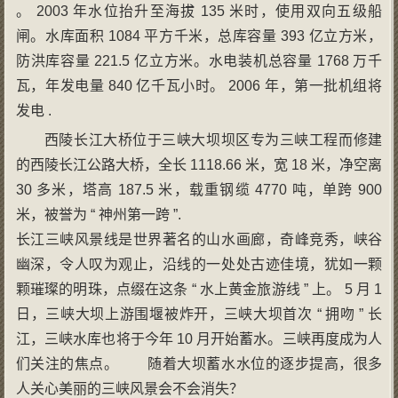
。 2003 年水位抬升至海拔 135 米时，使用双向五级船
闸。水库面积 1084 平方千米，总库容量 393 亿立方米，
防洪库容量 221.5 亿立方米。水电装机总容量 1768 万千
瓦，年发电量 840 亿千瓦小时。 2006 年，第一批机组将
发电 .
西陵长江大桥位于三峡大坝坝区专为三峡工程而修建
的西陵长江公路大桥，全长 1118.66 米，宽 18 米，净空离
30 多米，塔高 187.5 米，载重钢缆 4770 吨，单跨 900
米，被誉为 “ 神州第一跨 ”.
长江三峡风景线是世界著名的山水画廊，奇峰竞秀，峡谷
幽深，令人叹为观止，沿线的一处处古迹佳境，犹如一颗
颗璀璨的明珠，点缀在这条 “ 水上黄金旅游线 ” 上。 5 月 1
日，三峡大坝上游围堰被炸开，三峡大坝首次 “ 拥吻 ” 长
江，三峡水库也将于今年 10 月开始蓄水。三峡再度成为人
们关注的焦点。 随着大坝蓄水水位的逐步提高，很多
人关心美丽的三峡风景会不会消失？