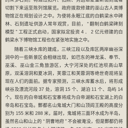
切割下来运至陈列馆展览。政府拨款修建的巫山古人类博
物馆正在规划设计之中。为使将永眠江底的白鹤梁水中碑
林、石刻遗址供游人常年观赏，目前， “ 翻制白鹤梁碑刻
模型 ” 工程正式启动，国家拟定投资 4 ． 2 亿元修建的白
鹤梁水下博物馆工程也在紧张地实施之中。
随着三峡水库的建成，三峡江段以及库区两岸幽谷深
涧中的一些新景区会相继出现，如巴东的神龙溪、奉节、
巫溪、巫山金三角旅游区，大宁河深处的红池坝高山草
原，双溪溶洞和夏冰洞，芙蓉江和芙蓉洞等绝世奇观将呈
现在人们的面前。据专家预测，三峡水库蓄水后，将形成
峡谷及漂流河段 37 处，溶洞 15 个、湖泊 11 个、岛屿 14
个。现在的白帝城和石宝寨将成为白帝湖和石宝湖上的白
帝岛和石宝岛。酆都名山鬼城大门和山顶阎王殿的高度分
别为 155 米和 288 米，届时，鬼城将三面环水成为半岛，
虽然名山和山上的 “ 阴曹地府 ” 不会被淹没，但是酆都仍将