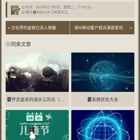
时间：2006年12 月5日，星期二，下午4:29。
通过
RSS 2.0
订阅源关注。
»
«
文化界的虚假已深入骨髓
漳州移动客户投诉满意度项目市场调研方案
同类文章
怀念逝去的清水江风光（家乡）
系统优化大全