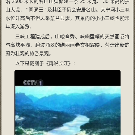
沿 2500 米长的名山山脚修建一条 25 米宽、 30 米高的护
山大堤， “ 阎罗王 ” 及其臣子仍会安居名山。大宁河小三峡
水位升高后不但风采愈益显露，其景内的小小三峡也能常
年深入游览。
三峡工程建成后，山峻峰秀、峡幽壁峭的天然画卷将
与高峡平湖、碧波涌翠的绚丽画卷交相辉映，营造出新的
蔚为壮观的旅游景观。
以下是截图于《再说长江》：