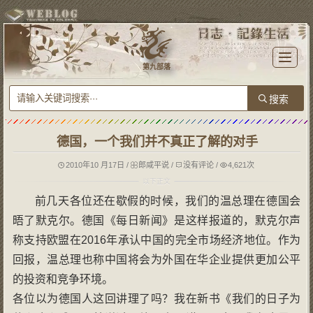
T
o
第九部落
g
g
l
e
n
a
v
i
g
德国，一个我们并不真正了解的对手
a
t
i
o
2010年10 月17日
/
郎咸平说
/
没有评论
/
4,621次
n
前几天各位还在歇假的时候，我们的温总理在德国会
晤了默克尔。德国《每日新闻》是这样报道的，默克尔声
称支持欧盟在2016年承认中国的完全市场经济地位。作为
回报，温总理也称中国将会为外国在华企业提供更加公平
的投资和竞争环境。
各位以为德国人这回讲理了吗？我在新书《我们的日子为