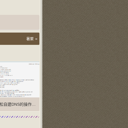
»
暑聚
松自建DNS的操作流程