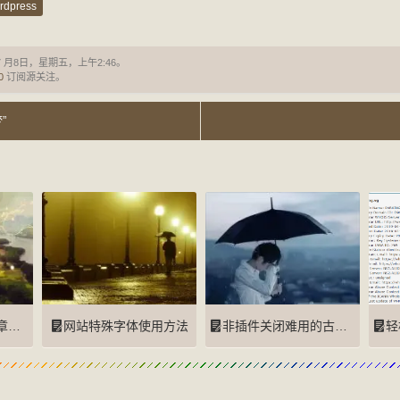
rdpress
7 月8日，星期五，上午2:46。
0
订阅源关注。
”
数量
网站特殊字体使用方法
非插件关闭难用的古滕堡(Gutenberg)编辑器
轻