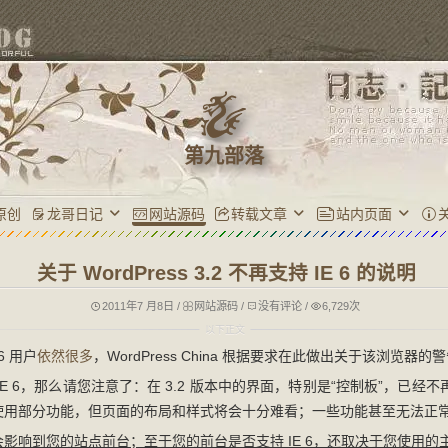
第九部落
原创
龙哥日记
网站源码
转载文章
站内页面
关于 WordPress 3.2 不再支持 IE 6 的说明
2011年7 月8日
/
网站源码
/
没有评论
/
6,729次
6 用户
依然很多
，WordPress China 根据要求在此做出关于该浏览器的
E 6，那么请您注意了：在 3.2 版本中的界面，特别是“控制板”，已经不再支
使用部分功能，但页面的布局和样式将会十分难看；一些功能甚至无法正
影响到您的站点前台；至于您的前台是否支持 IE 6，还取决于您使用的