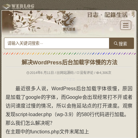
T
o
第九部落
g
g
l
e
n
a
v
i
g
解决WordPress后台加载字体慢的方法
a
t
i
o
2014年6 月11日
/
网站源码
/
没有评论
/
4,306次
n
最近很多人说，WordPress后台加载字体很慢，原因
是加载了google的字体，而Google会出现经常打不开或者
访问速度过慢的情况，所以会拖延站点的打开速度。观察
发现script-loader.php（wp-3.9）的580行代码进行加载。
那么我们怎么解决呢？
在主题中的functions.php文件末尾加上