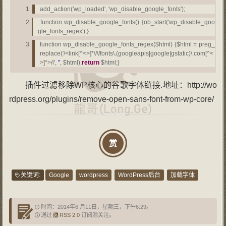
add_action('wp_loaded', 'wp_disable_google_fonts');
function wp_disable_google_fonts() {ob_start('wp_disable_goo
gle_fonts_regex');}
function wp_disable_google_fonts_regex($html) {$html = preg_
replace('/<link[^<>]*\/\/fonts\.(googleapis|google|gstatic)\.com[^<
>]*>/i',
''
, $html);
return
$html;}
插件过滤移除WP核心的谷歌字体链接.地址：http://wo
rdpress.org/plugins/remove-open-sans-font-from-wp-core/
赏
关键词:
Google
wordpress
WordPress后台
加载字体
时间：2014年6 月11日，星期三，下午6:29。
通过
RSS 2.0
订阅源关注。