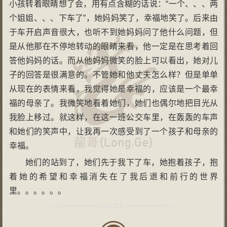
小孩转着眼睛想了会，用有点含糊的话说：“一个、、、两
个姐姐、、、下车了”，她妈妈笑了，幸福地笑了。后来由
于车开启声音很大，也听不到她妈妈问了他什么问题，但
是从他那在不停地转动的眼睛来看，他一定是在思考着回
答他妈妈的话。而从他妈妈微笑的脸上可以看出，她对儿
子的回答是很满意的。不管她和他丈夫怎么样？但是单单
从现在的表情来看，我觉得她是幸福的，应该是一个最幸
福的母亲了。我微笑地看着她们，她们也偶尔地把目光从
我脸上移过。就这样，在这一班公交车里，在轰轰的车声
和她们的笑声中，让我再一次感受到了一个孩子和母亲的
幸福。
她们的站到了，她们先于我下了车，她抱着孩子，抱
着她的希望和幸福消失在了我后退和前行的世界
里。。。。。。