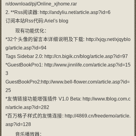
n/download/pj/Online_xjhome.rar
2. **Rss阅读器: http://andyliu.net/article.asp?id=6
订阅本站Rss代码:Ariel's blog
现有功能优化：
*32个头像的留言本详细说明及下载: http://xjqy.net/xjqyblo
g/article.asp?id=94
Tags Sidebar 2.0: http://cn.bigik.cn/blog/article.asp?id=97
*GuestBookPro1: http://www.jinnlife.com/article.asp?id=15
3
GuestBookPro2:http://www.bell-flower.com/article.asp?id=
25
*友情链接功能增强插件 V1.0 Beta: http://www.tblog.com.c
n/article.asp?id=282
*百万格子样式的友情连接: http://4869.cn/freedemo/article.
asp?id=128
音乐播放器：