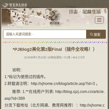
T
o
第九部落
g
g
l
e
n
a
v
i
g
*PJBlog2美化第2版Final（插件全攻略！）
a
t
i
o
2006年9 月14日
/
网站源码
/
2条
/
9,172次
n
说明：
1.*标记为使用过的插件。
2.转载请注明：http://xjhome.cn/blog/article.asp?id=3 。
推荐: 1.**在线用户列表: http://blog.sjzj.com.cn/article.
asp?id=389
分流下载地址（北方网通、教育网推荐）：http://xjhome.c