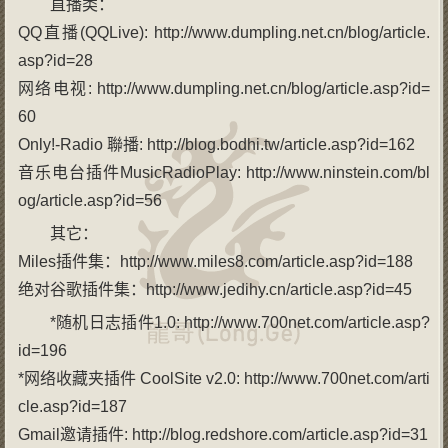
直播类：
QQ直播(QQLive): http://www.dumpling.net.cn/blog/article.
asp?id=28
网络电视: http://www.dumpling.net.cn/blog/article.asp?id=
60
Only!-Radio 聯播: http://blog.bodhi.tw/article.asp?id=162
音乐电台插件MusicRadioPlay: http://www.ninstein.com/bl
og/article.asp?id=56
其它：
Miles插件集：http://www.miles8.com/article.asp?id=188
绝对谷歌插件集：http://www.jedihy.cn/article.asp?id=45
*随机日志插件1.0: http://www.700net.com/article.asp?
id=196
*网络收藏夹插件 CoolSite v2.0: http://www.700net.com/arti
cle.asp?id=187
Gmail邀请插件: http://blog.redshore.com/article.asp?id=31