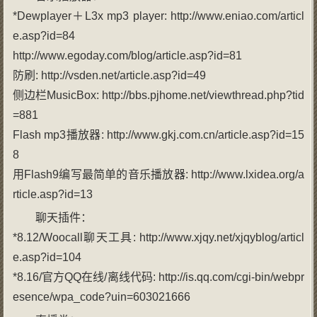
*Dewplayer＋L3x mp3 player: http://www.eniao.com/articl
e.asp?id=84
http://www.egoday.com/blog/article.asp?id=81
防刷: http://vsden.net/article.asp?id=49
侧边栏MusicBox: http://bbs.pjhome.net/viewthread.php?tid
=881
Flash mp3播放器: http://www.gkj.com.cn/article.asp?id=15
8
用Flash9编写最简单的音乐播放器: http://www.lxidea.org/a
rticle.asp?id=13
聊天插件：
*8.12/Woocall聊天工具: http://www.xjqy.net/xjqyblog/articl
e.asp?id=104
*8.16/官方QQ在线/离线代码: http://is.qq.com/cgi-bin/webpr
esence/wpa_code?uin=603021666