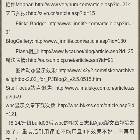
插件Mapbar: http://www.verynum.com/article.asp?id=214
天气预报: http://zivn.cn/article.asp?id=15
Flickr Badge: http://www.jinnlife.com/article.asp?id=1
31
BlogGallery: http://www.jinnlife.com/article.asp?id=130
Flash相册: http://www.fycat.net/blog/article.asp?id=25
魔法表情: http://oursun.oicp.net/article.asp?id=91
图片动态显示效果: http://www.x2y2.com/fisker/archive
s/lightbox2.02_for_PJBlog2_v2.5.0515.htm
Site Focus站点聚焦: http://www.finalsky.com.cn/article.as
p?id=9
wbc显示文章下载次数: http://wbc.bkkss.com/article.asp?id
=121
（8.14/升级build03后,wbc的相关日志和Ajax版文章評論失
效了，重装后引用评论不能用且ff下效果不好，不再用