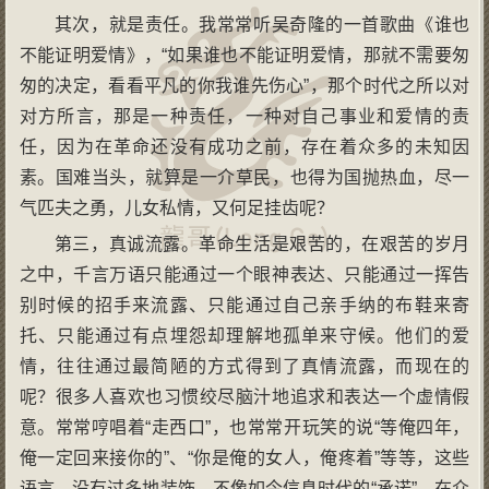
其次，就是责任。我常常听吴奇隆的一首歌曲《谁也
不能证明爱情》，“如果谁也不能证明爱情，那就不需要匆
匆的决定，看看平凡的你我谁先伤心”，那个时代之所以对
对方所言，那是一种责任，一种对自己事业和爱情的责
任，因为在革命还没有成功之前，存在着众多的未知因
素。国难当头，就算是一介草民，也得为国抛热血，尽一
气匹夫之勇，儿女私情，又何足挂齿呢？
第三，真诚流露。革命生活是艰苦的，在艰苦的岁月
之中，千言万语只能通过一个眼神表达、只能通过一挥告
别时候的招手来流露、只能通过自己亲手纳的布鞋来寄
托、只能通过有点埋怨却理解地孤单来守候。他们的爱
情，往往通过最简陋的方式得到了真情流露，而现在的
呢？很多人喜欢也习惯绞尽脑汁地追求和表达一个虚情假
意。常常哼唱着“走西口”，也常常开玩笑的说“等俺四年，
俺一定回来接你的”、“你是俺的女人，俺疼着”等等，这些
语言，没有过多地装饰，不像如今信息时代的“承诺”，在众