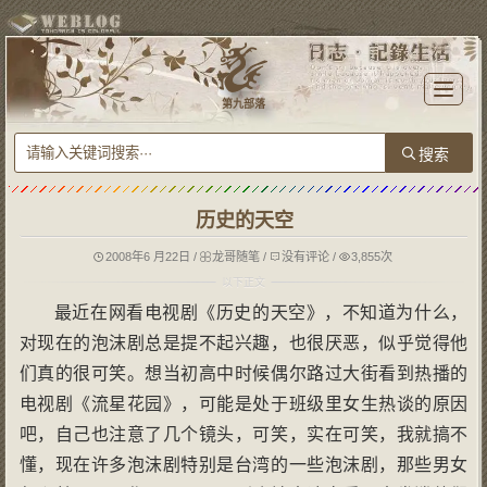
T
o
第九部落
g
g
l
e
n
a
v
i
g
历史的天空
a
t
i
o
2008年6 月22日
/
龙哥随笔
/
没有评论
/
3,855次
n
最近在网看电视剧《历史的天空》，不知道为什么，
对现在的泡沫剧总是提不起兴趣，也很厌恶，似乎觉得他
们真的很可笑。想当初高中时候偶尔路过大街看到热播的
电视剧《流星花园》，可能是处于班级里女生热谈的原因
吧，自己也注意了几个镜头，可笑，实在可笑，我就搞不
懂，现在许多泡沫剧特别是台湾的一些泡沫剧，那些男女