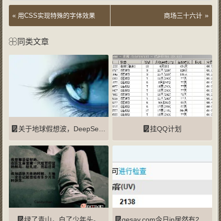
»
«
用CSS实现特殊的字体效果
商场三十六计
同类文章
关于地球假想波，DeepSeek这么解答的
挂QQ计划
绿了青山，白了少年头。
gesay.com今日ip居然有2千多！